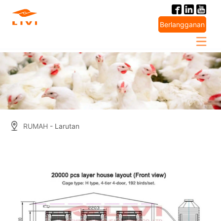
Skip
to
Berlangganan
content
RUMAH
- Larutan