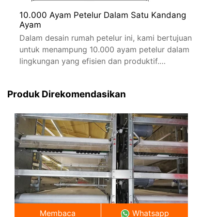
10.000 Ayam Petelur Dalam Satu Kandang
Ayam
Dalam desain rumah petelur ini, kami bertujuan
untuk menampung 10.000 ayam petelur dalam
lingkungan yang efisien dan produktif.
Desainnya menggunakan kandang petelur tipe
A, pengumpulan telur otomatis, dan sistem
Produk Direkomendasikan
pembuangan kotoran, serta peralatan
pengendalian lingkungan untuk memastikan
kondisi optimal bagi burung.
Membaca
Whatsapp