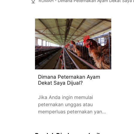
RUMAH
- Dimana Peternakan Ayam Dekat Saya D
Dimana Peternakan Ayam
Dekat Saya Dijual?
Jika Anda ingin memulai
peternakan unggas atau
memperluas peternakan yang
sudah ada, hal pertama yang
perlu Anda lakukan adalah
mencari peternakan ayam