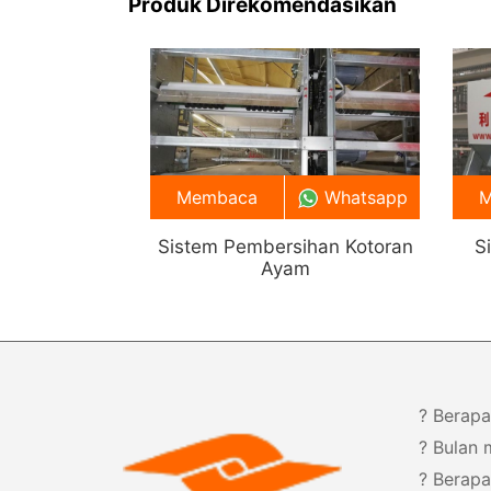
Produk Direkomendasikan
untuk dijual di dekat Anda.
Membaca
Whatsapp
M
Sistem Pembersihan Kotoran
S
Ayam
? Berapa
? Bulan
? Berap