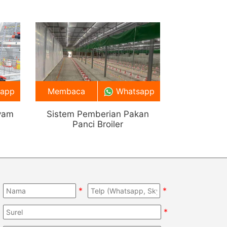
sapp
Membaca
Whatsapp
yam
Sistem Pemberian Pakan
Panci Broiler
*
*
*