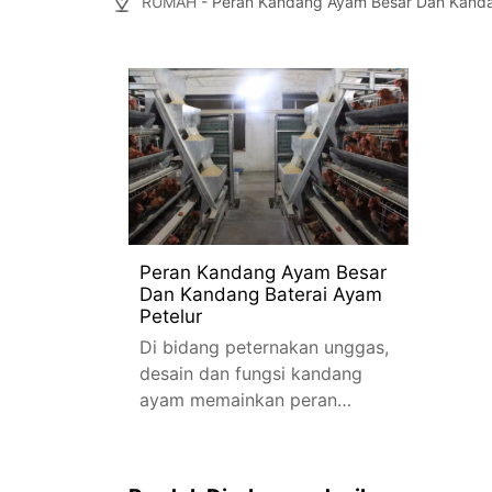
RUMAH
- Peran Kandang Ayam Besar Dan Kanda
Peran Kandang Ayam Besar
Dan Kandang Baterai Ayam
Petelur
Di bidang peternakan unggas,
desain dan fungsi kandang
ayam memainkan peran
penting dalam kesejahteraan
secara keseluruhan