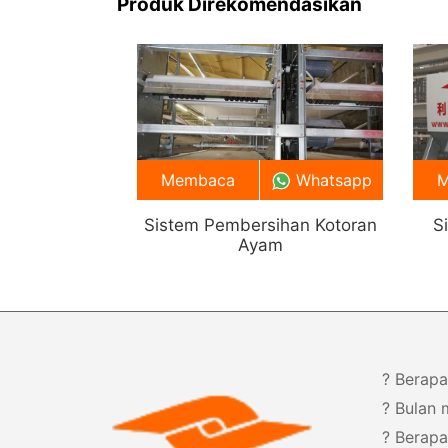
Produk Direkomendasikan
Membaca
Whatsapp
M
Sistem Pembersihan Kotoran
S
Ayam
? Berapa
? Bulan
? Berap