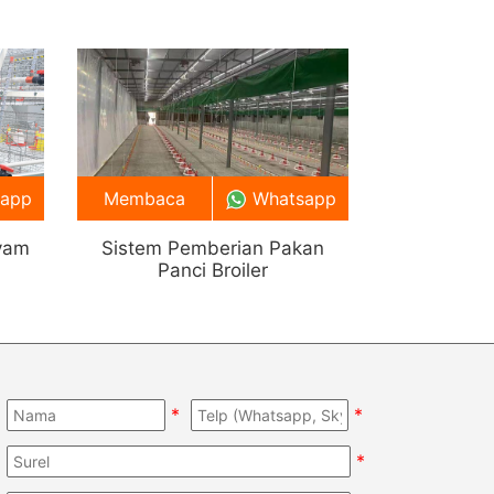
sapp
Membaca
Whatsapp
yam
Sistem Pemberian Pakan
Panci Broiler
*
*
*