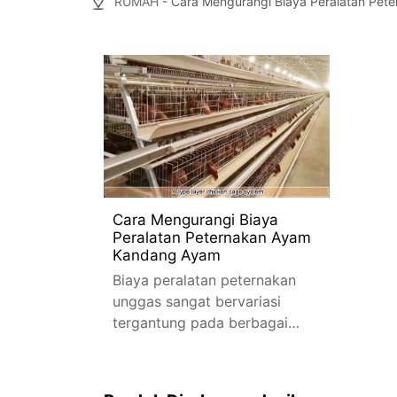
RUMAH
- Cara Mengurangi Biaya Peralatan Pe
Cara Mengurangi Biaya
Peralatan Peternakan Ayam
Kandang Ayam
Biaya peralatan peternakan
unggas sangat bervariasi
tergantung pada berbagai
faktor. Mengetahui kriteria ini
akan membantu peternak
unggas membuat pilihan yang