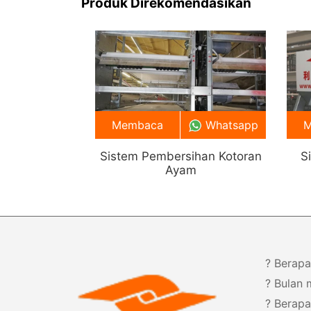
Produk Direkomendasikan
tepat saat membeli peralatan
peternakan.
Membaca
Whatsapp
M
Sistem Pembersihan Kotoran
S
Ayam
? Berapa
? Bulan
? Berap