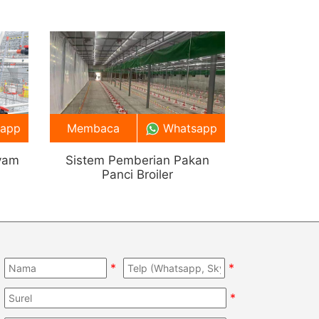
sapp
Membaca
Whatsapp
yam
Sistem Pemberian Pakan
Panci Broiler
*
*
*