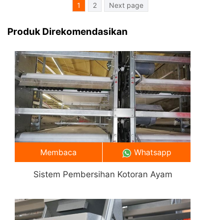
Posts
1
2
Next page
Pagination
Produk Direkomendasikan
Membaca
Whatsapp
Sistem Pembersihan Kotoran Ayam